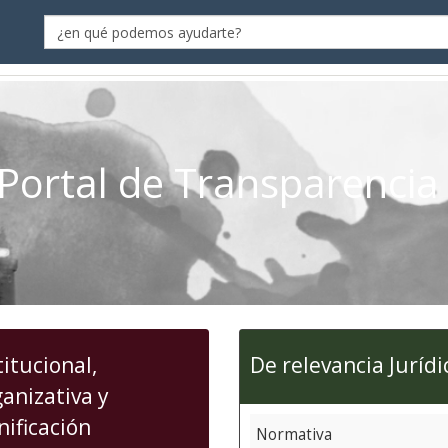
Label
Portal de Transparencia
titucional,
De relevancia Jurídi
anizativa y
nificación
Normativa