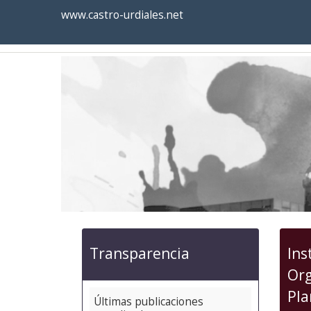
Ayuntamiento
Formulario
www.castro-urdiales.net
de
Castro-
Urdiales
Transparencia
Ins
Org
Pla
Últimas publicaciones